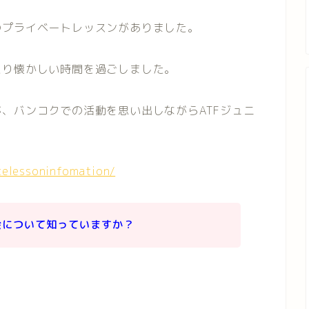
のプライベートレッスンがありました。
たり懐かしい時間を過ごしました。
、バンコクでの活動を思い出しながらATFジュニ
telessoninfomation/
会について知っていますか？