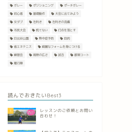
ボレー
ポジショニング
ポーチボレー
初心者
基礎動作
大会に出てみよう
女ダブ
左利き
左利きの流儀
市民大会
慌てない
打点を落とす
日比谷公園
熱中症予防
目的
省エネテニス
綺麗なフォームを身につける
練習会
視野の広さ
試合
都営コート
雁行陣
読んでおきたいBest3
レッスンのご依頼とお問い
1
合わせ！