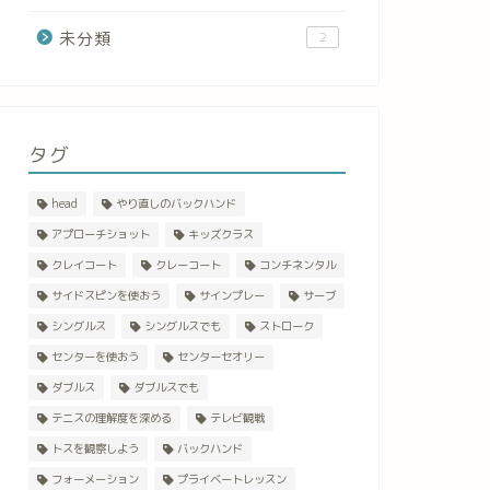
未分類
2
タグ
head
やり直しのバックハンド
アプローチショット
キッズクラス
クレイコート
クレーコート
コンチネンタル
サイドスピンを使おう
サインプレー
サーブ
シングルス
シングルスでも
ストローク
センターを使おう
センターセオリー
ダブルス
ダブルスでも
テニスの理解度を深める
テレビ観戦
トスを観察しよう
バックハンド
フォーメーション
プライベートレッスン