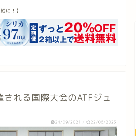
補給に！
】
される国際大会のATFジュ
！
24/09/2021
/
22/06/2025