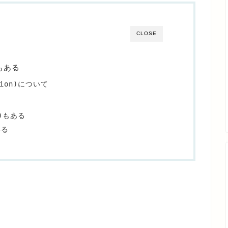
CLOSE
もある
ation)について
)もある
いる