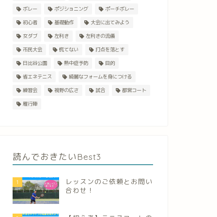
ボレー
ポジショニング
ポーチボレー
初心者
基礎動作
大会に出てみよう
女ダブ
左利き
左利きの流儀
市民大会
慌てない
打点を落とす
日比谷公園
熱中症予防
目的
省エネテニス
綺麗なフォームを身につける
練習会
視野の広さ
試合
都営コート
雁行陣
読んでおきたいBest3
レッスンのご依頼とお問い
1
合わせ！