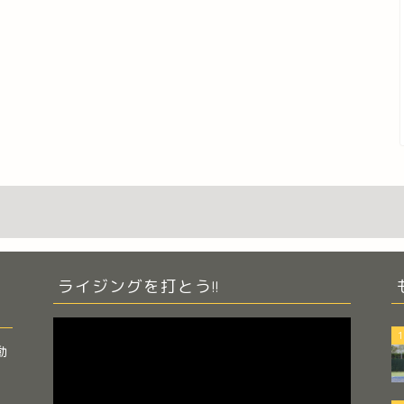
ライジングを打とう!!
動
1
画
動
プ
レ