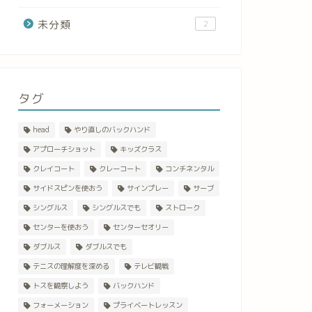
未分類
2
タグ
head
やり直しのバックハンド
アプローチショット
キッズクラス
クレイコート
クレーコート
コンチネンタル
サイドスピンを使おう
サインプレー
サーブ
シングルス
シングルスでも
ストローク
センターを使おう
センターセオリー
ダブルス
ダブルスでも
テニスの理解度を深める
テレビ観戦
トスを観察しよう
バックハンド
フォーメーション
プライベートレッスン