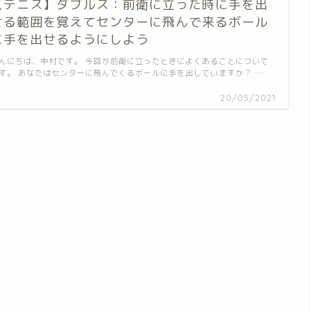
【テニス】ダブルス：前衛に立った時に手を出
せる範囲を覚えてセンターに飛んで来るボール
に手を出せるようにしよう
んにちは、中村です。 今回が前衛に立ったときによくあることについて
す。 あなたはセンターに飛んでくるボールに手を出していますか？ …
20/05/2021