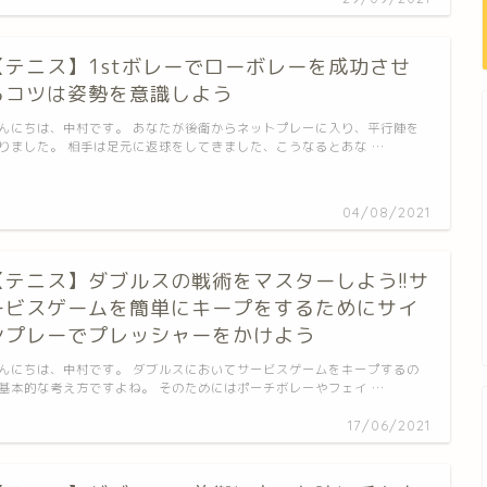
【テニス】1stボレーでローボレーを成功させ
るコツは姿勢を意識しよう
んにちは、中村です。 あなたが後衛からネットプレーに入り、平行陣を
りました。 相手は足元に返球をしてきました、こうなるとあな …
04/08/2021
【テニス】ダブルスの戦術をマスターしよう!!サ
ービスゲームを簡単にキープをするためにサイ
ンプレーでプレッシャーをかけよう
んにちは、中村です。 ダブルスにおいてサービスゲームをキープするの
基本的な考え方ですよね。 そのためにはポーチボレーやフェイ …
17/06/2021