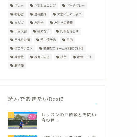
ボレー
ポジショニング
ポーチボレー
初心者
基礎動作
大会に出てみよう
女ダブ
左利き
左利きの流儀
市民大会
慌てない
打点を落とす
日比谷公園
熱中症予防
目的
省エネテニス
綺麗なフォームを身につける
練習会
視野の広さ
試合
都営コート
雁行陣
読んでおきたいBest3
レッスンのご依頼とお問い
1
合わせ！