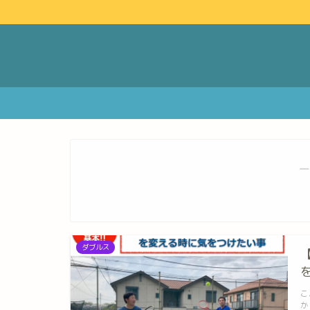
―
ダブルス
こ
か