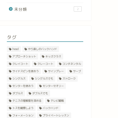
未分類
2
タグ
head
やり直しのバックハンド
アプローチショット
キッズクラス
クレイコート
クレーコート
コンチネンタル
サイドスピンを使おう
サインプレー
サーブ
シングルス
シングルスでも
ストローク
センターを使おう
センターセオリー
ダブルス
ダブルスでも
テニスの理解度を深める
テレビ観戦
トスを観察しよう
バックハンド
フォーメーション
プライベートレッスン