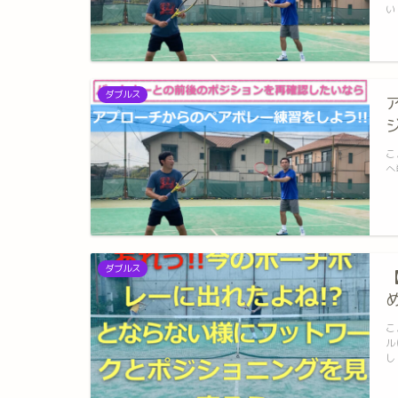
い
ダブルス
こ
へ
ダブルス
こ
ル
し