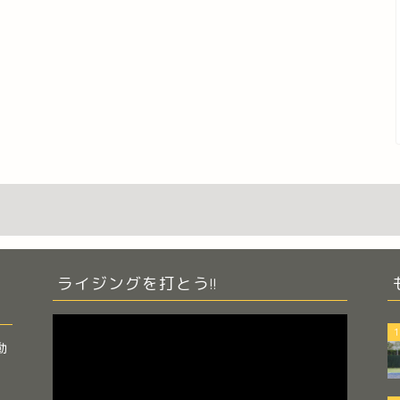
ライジングを打とう!!
動
1
画
動
プ
レ