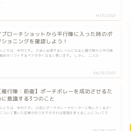
 …
14/11/2021
アプローチショットから平行陣に入った時のポ
ジショニングを確認しよう！
んにちは、中村です。 大会に出場するレベルになると雁行陣から平行陣
戦術がシフトするペアが多くなると思います。 しかし、二人の …
06/10/2021
【雁行陣：前衛】ポーチボレーを成功させるた
めに意識する3つのこと
んにちは、中村です。 以前にポーチボレーやセンターに飛んでくるボー
について書いた記事がありますがそれは意識を変えることについてで
 …
29/09/2021