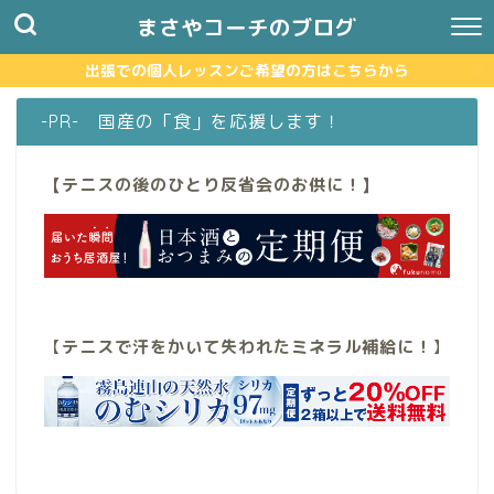
まさやコーチのブログ
出張での個人レッスンご希望の方はこちらから
-PR- 国産の「食」を応援します！
【テニスの後のひとり反省会のお供に！】
【
テニスで汗をかいて失われたミネラル補給に！
】