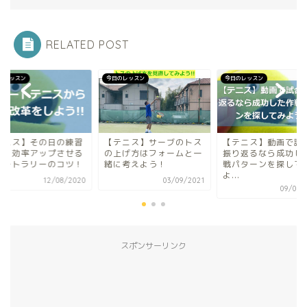
RELATED POST
のレッスン
今日のレッスン
今日のレッスン
テニス】その日の練習
【テニス】サーブのトス
【テニス】動画で試
より効率アップさせる
の上げ方はフォームと一
振り返るなら成功し
ョートラリーのコツ！
緒に考えよう！
戦パターンを探して
よ...
12/08/2020
03/09/2021
09/06/
スポンサーリンク