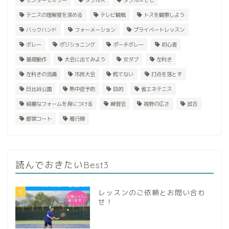
センターセオリー
ダブルス
ダブルスでも
テニスの理解度を深める
テレビ観戦
トスを観察しよう
バックハンド
フォーメーション
プライベートレッスン
ボレー
ポジショニング
ポーチボレー
初心者
基礎動作
大会に出てみよう
女ダブ
左利き
左利きの流儀
市民大会
慌てない
打点を落とす
日比谷公園
熱中症予防
目的
省エネテニス
綺麗なフォームを身につける
練習会
視野の広さ
試合
都営コート
雁行陣
読んでおきたいBest3
1
レッスンのご依頼とお問い合わ
せ！