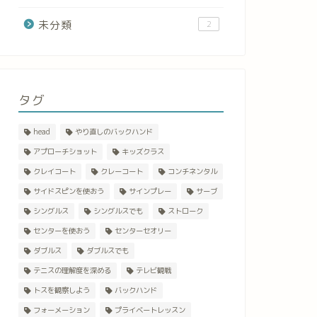
未分類
2
タグ
head
やり直しのバックハンド
アプローチショット
キッズクラス
クレイコート
クレーコート
コンチネンタル
サイドスピンを使おう
サインプレー
サーブ
シングルス
シングルスでも
ストローク
センターを使おう
センターセオリー
ダブルス
ダブルスでも
テニスの理解度を深める
テレビ観戦
トスを観察しよう
バックハンド
フォーメーション
プライベートレッスン