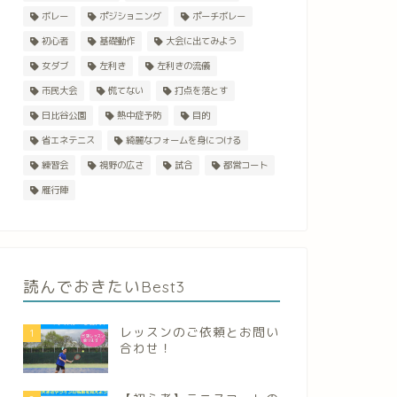
ボレー
ポジショニング
ポーチボレー
初心者
基礎動作
大会に出てみよう
女ダブ
左利き
左利きの流儀
市民大会
慌てない
打点を落とす
日比谷公園
熱中症予防
目的
省エネテニス
綺麗なフォームを身につける
練習会
視野の広さ
試合
都営コート
雁行陣
読んでおきたいBest3
レッスンのご依頼とお問い
1
合わせ！