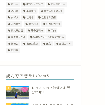
ボレー
ポジショニング
ポーチボレー
初心者
基礎動作
大会に出てみよう
女ダブ
左利き
左利きの流儀
市民大会
慌てない
打点を落とす
日比谷公園
熱中症予防
目的
省エネテニス
綺麗なフォームを身につける
練習会
視野の広さ
試合
都営コート
雁行陣
読んでおきたいBest3
レッスンのご依頼とお問い
1
合わせ！