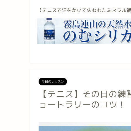
【
テニスで汗をかいて失われたミネラル
今日のレッスン
【テニス】その日の練
ョートラリーのコツ！