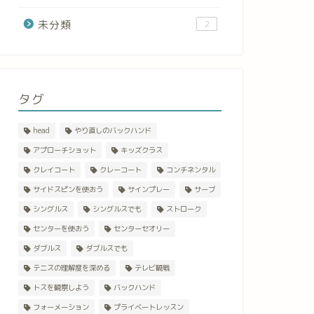
未分類
2
タグ
head
やり直しのバックハンド
アプローチショット
キッズクラス
クレイコート
クレーコート
コンチネンタル
サイドスピンを使おう
サインプレー
サーブ
シングルス
シングルスでも
ストローク
センターを使おう
センターセオリー
ダブルス
ダブルスでも
テニスの理解度を深める
テレビ観戦
トスを観察しよう
バックハンド
フォーメーション
プライベートレッスン