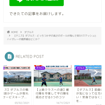
できたての記事をお届けします。
HOME
ダブルス
【テニス】ダブルス：どっちつかずの高さのボールが飛んで来た!!スマッシュと
ハイボレーの境界線はどこか？
RELATED POST
ルス
ダブルス
ダブルス
テニス】ダブルスの戦
【上級クラスへの道】雁
【ダブルス】前衛の
：何故かゲームが取れ
行陣を卒業して平行陣を
が気になって仕方が
!!サービスキープ...
成功させる3つのコツ
い！受身ではなく主
を...
03/02/2021
14/11/2021