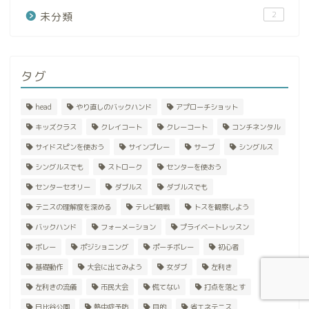
2
未分類
タグ
head
やり直しのバックハンド
アプローチショット
キッズクラス
クレイコート
クレーコート
コンチネンタル
サイドスピンを使おう
サインプレー
サーブ
シングルス
シングルスでも
ストローク
センターを使おう
センターセオリー
ダブルス
ダブルスでも
テニスの理解度を深める
テレビ観戦
トスを観察しよう
バックハンド
フォーメーション
プライベートレッスン
ボレー
ポジショニング
ポーチボレー
初心者
基礎動作
大会に出てみよう
女ダブ
左利き
左利きの流儀
市民大会
慌てない
打点を落とす
日比谷公園
熱中症予防
目的
省エネテニス