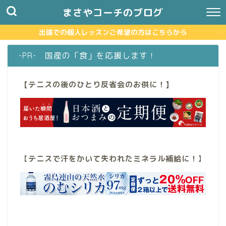
まさやコーチのブログ
出張での個人レッスンご希望の方はこちらから
-PR- 国産の「食」を応援します！
【テニスの後のひとり反省会のお供に！】
【
テニスで汗をかいて失われたミネラル補給に！
】