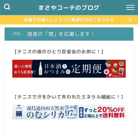
まさやコーチのブログ
出張での個人レッスンご希望の方はこちらから
-PR- 国産の「食」を応援します！
【テニスの後のひとり反省会のお供に！】
【
テニスで汗をかいて失われたミネラル補給に！
】