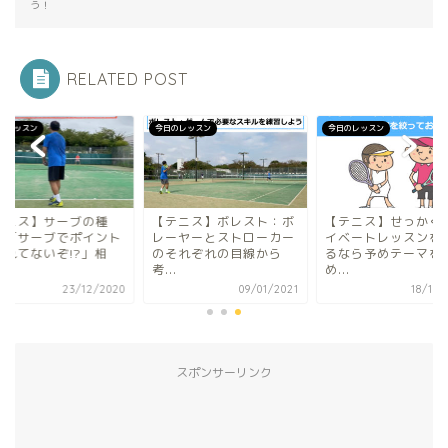
う！
RELATED POST
のレッスン
今日のレッスン
今日のレッスン
テニス】ボレスト：ボ
【テニス】せっかくプラ
【テニス】サーブの
ーヤーとストローカー
イベートレッスンを受け
類：「サーブでポイ
それぞれの目線から
るなら予めテーマを決
が取れてないぞ!?」
.
め...
手...
09/01/2021
18/12/2020
23/12/
スポンサーリンク